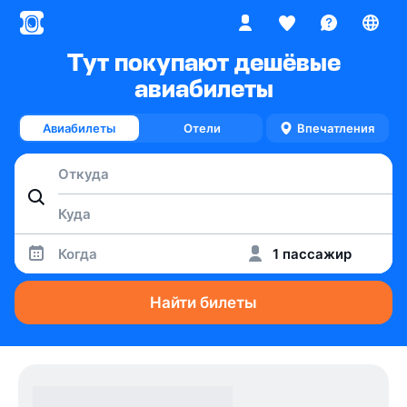
Тут покупают дешёвые
авиабилеты
Авиабилеты
Отели
Впечатления
Когда
1 пассажир
Найти билеты