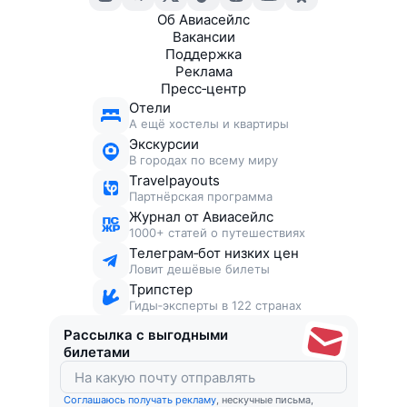
Об Авиасейлс
Вакансии
Поддержка
Реклама
Пресс‑центр
Отели
А ещё хостелы и квартиры
Экскурсии
В городах по всему миру
Travelpayouts
Партнёрская программа
Журнал от Авиасейлс
1000+ статей о путешествиях
Телеграм‑бот низких цен
Ловит дешёвые билеты
Трипстер
Гиды‑эксперты в 122 странах
Рассылка с выгодными
билетами
Соглашаюсь получать рекламу
, нескучные письма,