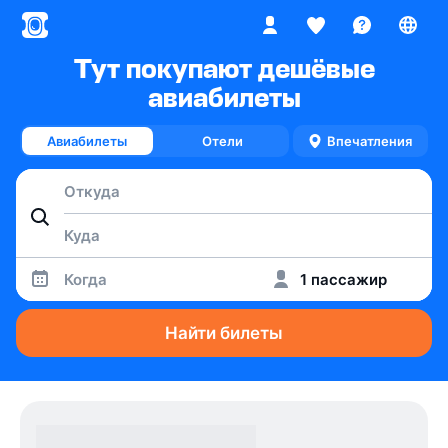
Тут покупают дешёвые
авиабилеты
Авиабилеты
Отели
Впечатления
Когда
1 пассажир
Найти билеты