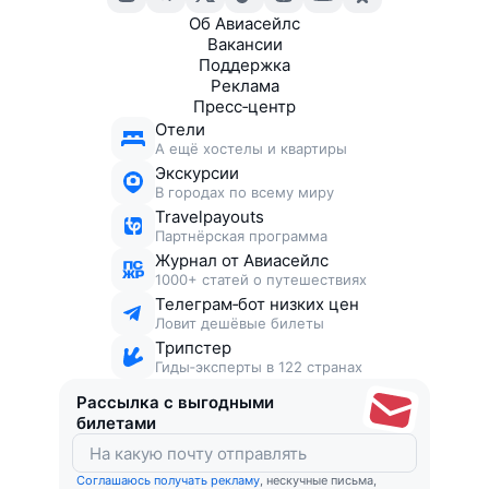
Об Авиасейлс
Вакансии
Поддержка
Реклама
Пресс‑центр
Отели
А ещё хостелы и квартиры
Экскурсии
В городах по всему миру
Travelpayouts
Партнёрская программа
Журнал от Авиасейлс
1000+ статей о путешествиях
Телеграм‑бот низких цен
Ловит дешёвые билеты
Трипстер
Гиды‑эксперты в 122 странах
Рассылка с выгодными
билетами
Соглашаюсь получать рекламу
, нескучные письма,