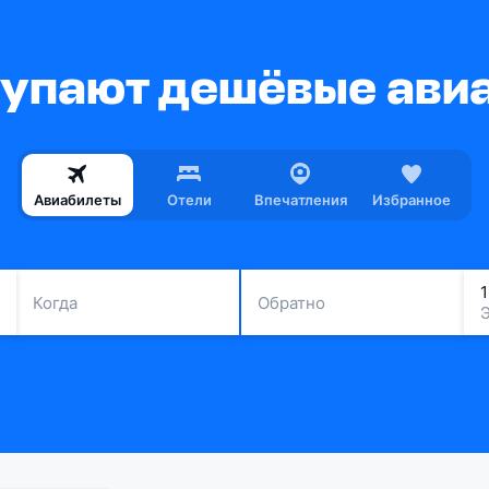
купают дешёвые ави
Авиабилеты
Отели
Впечатления
Избранное
Когда
Обратно