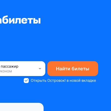
абилеты
1 пассажир
Найти билеты
Эконом
Открыть Островок! в новой вкладке