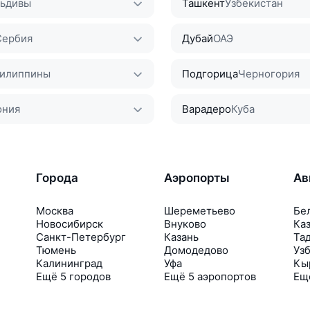
ьдивы
Ташкент
Узбекистан
Сербия
Дубай
ОАЭ
илиппины
Подгорица
Черногория
ония
Варадеро
Куба
Города
Аэропорты
Ав
Москва
Шереметьево
Бе
Новосибирск
Внуково
Ка
Санкт-Петербург
Казань
Та
Тюмень
Домодедово
Уз
Калининград
Уфа
Кы
Ещё 5 городов
Ещё 5 аэропортов
Ещ