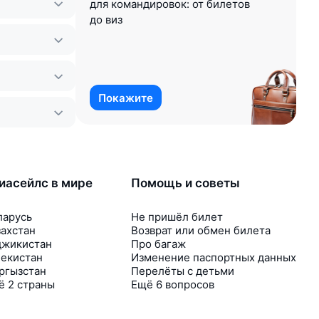
для командировок: от билетов
до виз
Покажите
иасейлс в мире
Помощь и советы
ларусь
Не пришёл билет
захстан
Возврат или обмен билета
джикистан
Про багаж
бекистан
Изменение паспортных данных
ргызстан
Перелёты с детьми
ё 2 страны
Ещё 6 вопросов