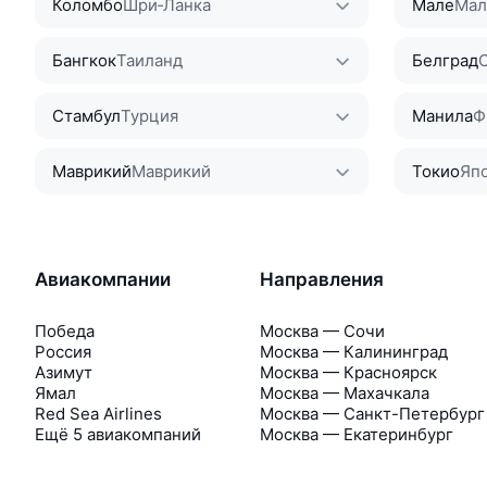
Коломбо
Шри‑Ланка
Мале
Мал
Бангкок
Таиланд
Белград
Стамбул
Турция
Манила
Ф
Маврикий
Маврикий
Токио
Яп
Авиакомпании
Направления
Победа
Москва — Сочи
Россия
Москва — Калининград
Азимут
Москва — Красноярск
Ямал
Москва — Махачкала
Red Sea Airlines
Москва — Санкт-Петербург
Ещё 5 авиакомпаний
Москва — Екатеринбург