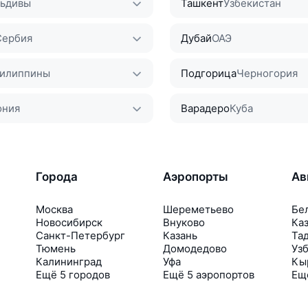
ьдивы
Ташкент
Узбекистан
Сербия
Дубай
ОАЭ
илиппины
Подгорица
Черногория
ония
Варадеро
Куба
Города
Аэропорты
Ав
Москва
Шереметьево
Бе
Новосибирск
Внуково
Ка
Санкт-Петербург
Казань
Та
Тюмень
Домодедово
Уз
Калининград
Уфа
Кы
Ещё 5 городов
Ещё 5 аэропортов
Ещ