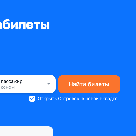
абилеты
1 пассажир
Найти билеты
Эконом
Открыть Островок! в новой вкладке