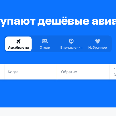
купают дешёвые ави
Авиабилеты
Отели
Впечатления
Избранное
Когда
Обратно