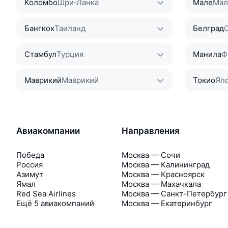
Коломбо
Шри‑Ланка
Мале
Мал
Бангкок
Таиланд
Белград
Стамбул
Турция
Манила
Ф
Маврикий
Маврикий
Токио
Яп
Авиакомпании
Направления
Победа
Москва — Сочи
Россия
Москва — Калининград
Азимут
Москва — Красноярск
Ямал
Москва — Махачкала
Red Sea Airlines
Москва — Санкт-Петербург
Ещё 5 авиакомпаний
Москва — Екатеринбург