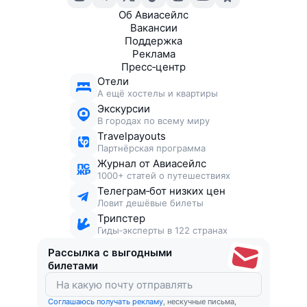
Об Авиасейлс
Вакансии
Поддержка
Реклама
Пресс‑центр
Отели
А ещё хостелы и квартиры
Экскурсии
В городах по всему миру
Travelpayouts
Партнёрская программа
Журнал от Авиасейлс
1000+ статей о путешествиях
Телеграм‑бот низких цен
Ловит дешёвые билеты
Трипстер
Гиды‑эксперты в 122 странах
Рассылка с выгодными
билетами
Соглашаюсь получать рекламу
, нескучные письма,