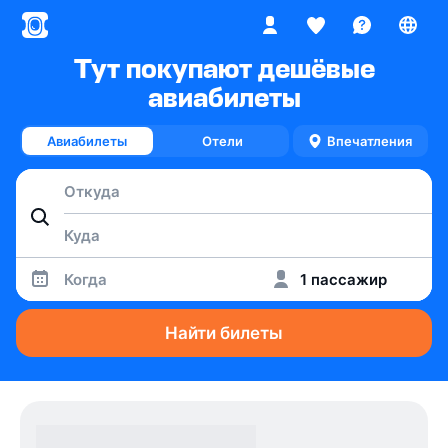
Тут покупают дешёвые
авиабилеты
Авиабилеты
Отели
Впечатления
Когда
1 пассажир
Найти билеты