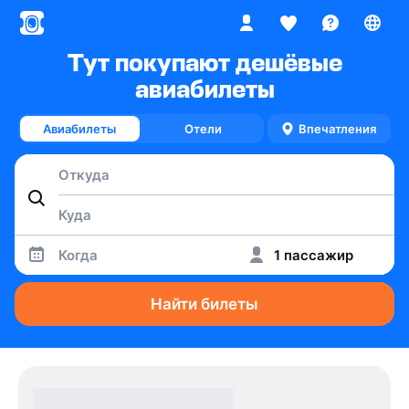
Тут покупают дешёвые
авиабилеты
Авиабилеты
Отели
Впечатления
Когда
1 пассажир
Найти билеты