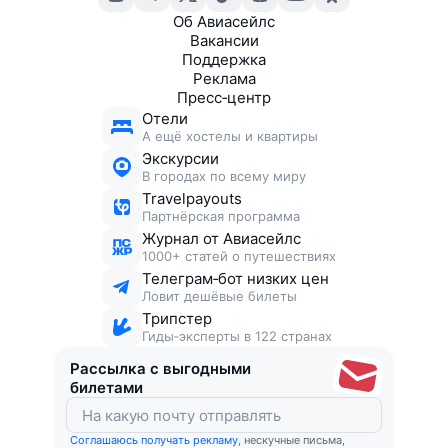
Об Авиасейлс
Вакансии
Поддержка
Реклама
Пресс‑центр
Отели
А ещё хостелы и квартиры
Экскурсии
В городах по всему миру
Travelpayouts
Партнёрская программа
Журнал от Авиасейлс
1000+ статей о путешествиях
Телеграм‑бот низких цен
Ловит дешёвые билеты
Трипстер
Гиды‑эксперты в 122 странах
Рассылка с выгодными
билетами
Соглашаюсь получать рекламу
, нескучные письма,