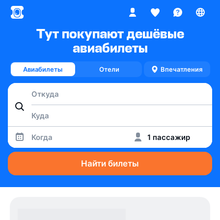
Тут покупают дешёвые
авиабилеты
Авиабилеты
Отели
Впечатления
Когда
1 пассажир
Найти билеты