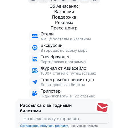
Об Авиасейлс
Вакансии
Поддержка
Реклама
Пресс‑центр
Отели
А ещё хостелы и квартиры
Экскурсии
В городах по всему миру
Travelpayouts
Партнёрская программа
Журнал от Авиасейлс
1000+ статей о путешествиях
Телеграм‑бот низких цен
Ловит дешёвые билеты
Трипстер
Гиды‑эксперты в 122 странах
Рассылка с выгодными
билетами
Соглашаюсь получать рекламу
, нескучные письма,