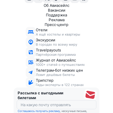
Об Авиасейлс
Вакансии
Поддержка
Реклама
Пресс‑центр
Отели
А ещё хостелы и квартиры
Экскурсии
В городах по всему миру
Travelpayouts
Партнёрская программа
Журнал от Авиасейлс
1000+ статей о путешествиях
Телеграм‑бот низких цен
Ловит дешёвые билеты
Трипстер
Гиды‑эксперты в 122 странах
Рассылка с выгодными
билетами
Соглашаюсь получать рекламу
, нескучные письма,