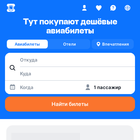
Тут покупают дешёвые
авиабилеты
Авиабилеты
Отели
Впечатления
Когда
1 пассажир
Найти билеты