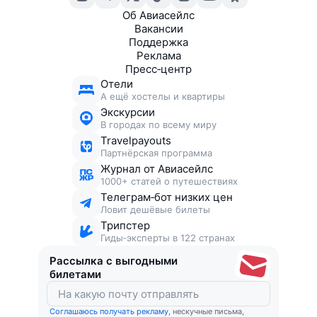
Об Авиасейлс
Вакансии
Поддержка
Реклама
Пресс‑центр
Отели
А ещё хостелы и квартиры
Экскурсии
В городах по всему миру
Travelpayouts
Партнёрская программа
Журнал от Авиасейлс
1000+ статей о путешествиях
Телеграм‑бот низких цен
Ловит дешёвые билеты
Трипстер
Гиды‑эксперты в 122 странах
Рассылка с выгодными
билетами
Соглашаюсь получать рекламу
, нескучные письма,