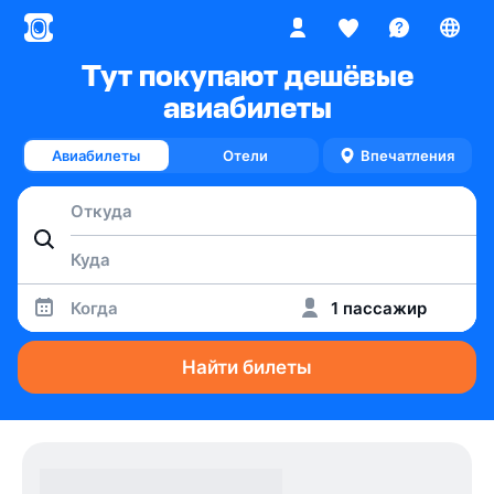
Тут покупают дешёвые
авиабилеты
Авиабилеты
Отели
Впечатления
Когда
1 пассажир
Найти билеты