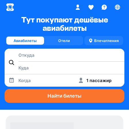
Тут покупают дешёвые
авиабилеты
Авиабилеты
Отели
Впечатления
Когда
1 пассажир
Найти билеты