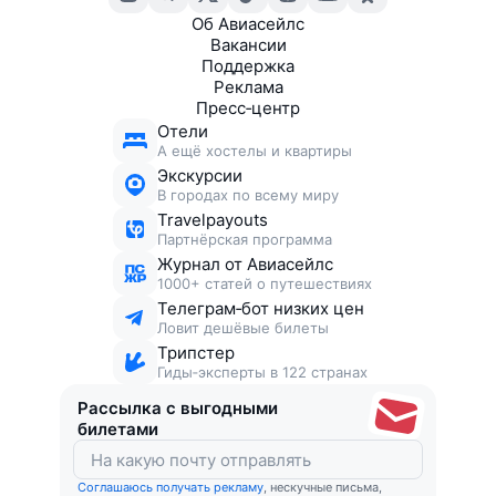
Об Авиасейлс
Вакансии
Поддержка
Реклама
Пресс‑центр
Отели
А ещё хостелы и квартиры
Экскурсии
В городах по всему миру
Travelpayouts
Партнёрская программа
Журнал от Авиасейлс
1000+ статей о путешествиях
Телеграм‑бот низких цен
Ловит дешёвые билеты
Трипстер
Гиды‑эксперты в 122 странах
Рассылка с выгодными
билетами
Соглашаюсь получать рекламу
, нескучные письма,