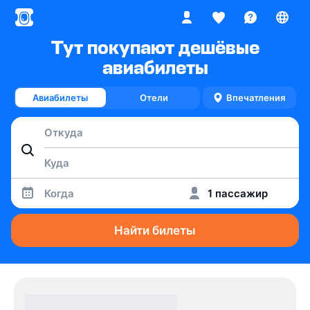
Тут покупают дешёвые
авиабилеты
Авиабилеты
Отели
Впечатления
Когда
1 пассажир
Найти билеты