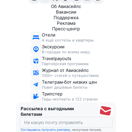
Об Авиасейлс
Вакансии
Поддержка
Реклама
Пресс‑центр
Отели
А ещё хостелы и квартиры
Экскурсии
В городах по всему миру
Travelpayouts
Партнёрская программа
Журнал от Авиасейлс
1000+ статей о путешествиях
Телеграм‑бот низких цен
Ловит дешёвые билеты
Трипстер
Гиды‑эксперты в 122 странах
Рассылка с выгодными
билетами
Соглашаюсь получать рекламу
, нескучные письма,